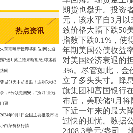
期货也攀升。投资者正
元，该水平自3月
致价格大幅下跌50
热点资讯
指数下跌0.1%，
年期美国公债收益
朱芳雨曝新援即将到位!网友透
对美国经济衰退的
露3选1,莫兰德果断拒绝,球迷看
3%。尽管如此，金
热闹
立了多头头寸。降
蓉城51天中超首胜！连刷5大纪
旗集团和富国银行
录，6分领先国安，“预订”亚冠
布后，美联储9月将
门票
下近一年来的最大
2024年9月1日全国主要批发市场
过快的担忧。数据
小白菜价格行情
2408.3美元/盎